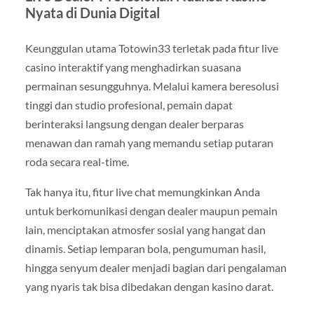
Nyata di Dunia Digital
Keunggulan utama Totowin33 terletak pada fitur live
casino interaktif yang menghadirkan suasana
permainan sesungguhnya. Melalui kamera beresolusi
tinggi dan studio profesional, pemain dapat
berinteraksi langsung dengan dealer berparas
menawan dan ramah yang memandu setiap putaran
roda secara real-time.
Tak hanya itu, fitur live chat memungkinkan Anda
untuk berkomunikasi dengan dealer maupun pemain
lain, menciptakan atmosfer sosial yang hangat dan
dinamis. Setiap lemparan bola, pengumuman hasil,
hingga senyum dealer menjadi bagian dari pengalaman
yang nyaris tak bisa dibedakan dengan kasino darat.