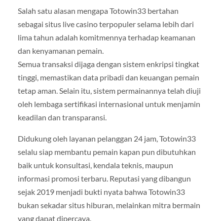
Salah satu alasan mengapa Totowin33 bertahan
sebagai situs live casino terpopuler selama lebih dari
lima tahun adalah komitmennya terhadap keamanan
dan kenyamanan pemain.
Semua transaksi dijaga dengan sistem enkripsi tingkat
tinggi, memastikan data pribadi dan keuangan pemain
tetap aman. Selain itu, sistem permainannya telah diuji
oleh lembaga sertifikasi internasional untuk menjamin
keadilan dan transparansi.
Didukung oleh layanan pelanggan 24 jam, Totowin33
selalu siap membantu pemain kapan pun dibutuhkan
baik untuk konsultasi, kendala teknis, maupun
informasi promosi terbaru. Reputasi yang dibangun
sejak 2019 menjadi bukti nyata bahwa Totowin33
bukan sekadar situs hiburan, melainkan mitra bermain
yang dapat dipercaya.