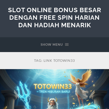
SLOT ONLINE BONUS BESAR
DENGAN FREE SPIN HARIAN
DAN HADIAH MENARIK
SHOW MENU
TAG:
LINK TOTOWIN33