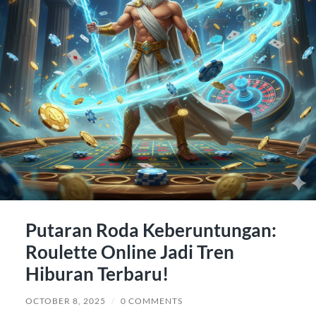
Putaran Roda Keberuntungan:
Roulette Online Jadi Tren
Hiburan Terbaru!
OCTOBER 8, 2025
/
0 COMMENTS