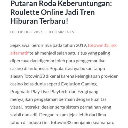
Putaran Roda Keberuntungan:
Roulette Online Jadi Tren
Hiburan Terbaru!
OCTOBER 8, 2025
/
0 COMMENTS
Sejak awal berdirinya pada tahun 2019,
totowin33 link
alternatif
telah menjadi salah satu situs yang paling
dipercaya dan digemari oleh para penggemar live
casino di Indonesia. Popularitasnya bukan tanpa
alasan Totowin33 dikenal karena kelengkapan provider
casino kelas dunia seperti Evolution Gaming,
Pragmatic Play Live, Playtech, dan Ezugi yang
menyajikan pengalaman bermain dengan kualitas
visual, interaksi dealer, serta sistem permainan yang
stabil dan adil. Dengan rekam jejak lebih dari lima
tahun di industri ini, Totowin33 menjamin keamanan,