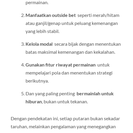
permainan.
Manfaatkan outside bet
seperti merah/hitam
atau ganjil/genap untuk peluang kemenangan
yang lebih stabil.
Kelola modal
secara bijak dengan menentukan
batas maksimal kemenangan dan kekalahan.
Gunakan fitur riwayat permainan
untuk
mempelajari pola dan menentukan strategi
berikutnya.
Dan yang paling penting
bermainlah untuk
hiburan
, bukan untuk tekanan.
Dengan pendekatan ini, setiap putaran bukan sekadar
taruhan, melainkan pengalaman yang menegangkan