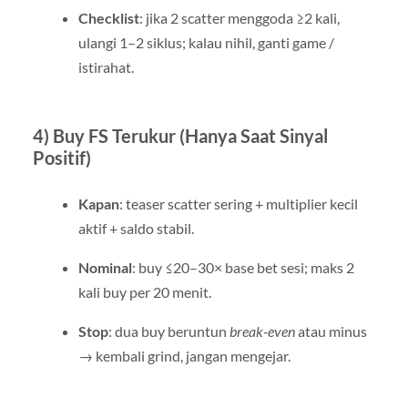
Checklist
: jika 2 scatter menggoda ≥2 kali,
ulangi 1–2 siklus; kalau nihil, ganti game /
istirahat.
4)
Buy FS Terukur (Hanya Saat Sinyal
Positif)
Kapan
: teaser scatter sering + multiplier kecil
aktif + saldo stabil.
Nominal
: buy ≤20–30× base bet sesi; maks 2
kali buy per 20 menit.
Stop
: dua buy beruntun
break-even
atau minus
→ kembali grind, jangan mengejar.