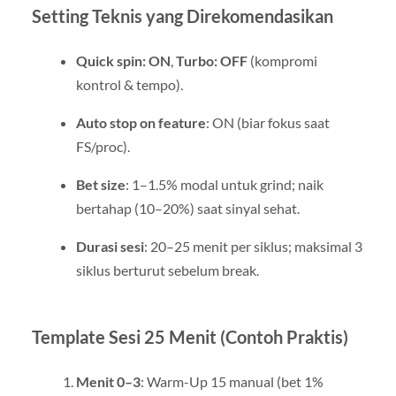
Setting Teknis yang Direkomendasikan
Quick spin: ON
,
Turbo: OFF
(kompromi
kontrol & tempo).
Auto stop on feature
: ON (biar fokus saat
FS/proc).
Bet size
: 1–1.5% modal untuk grind; naik
bertahap (10–20%) saat sinyal sehat.
Durasi sesi
: 20–25 menit per siklus; maksimal 3
siklus berturut sebelum break.
Template Sesi 25 Menit (Contoh Praktis)
Menit 0–3
: Warm-Up 15 manual (bet 1%