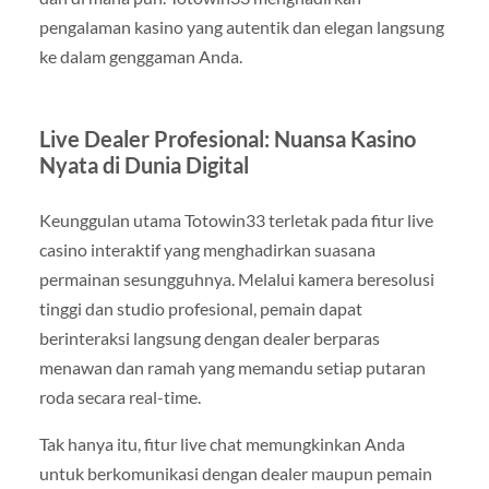
pengalaman kasino yang autentik dan elegan langsung
ke dalam genggaman Anda.
Live Dealer Profesional: Nuansa Kasino
Nyata di Dunia Digital
Keunggulan utama Totowin33 terletak pada fitur live
casino interaktif yang menghadirkan suasana
permainan sesungguhnya. Melalui kamera beresolusi
tinggi dan studio profesional, pemain dapat
berinteraksi langsung dengan dealer berparas
menawan dan ramah yang memandu setiap putaran
roda secara real-time.
Tak hanya itu, fitur live chat memungkinkan Anda
untuk berkomunikasi dengan dealer maupun pemain