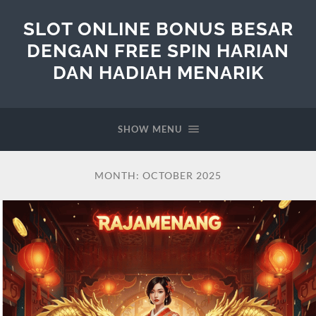
SLOT ONLINE BONUS BESAR
DENGAN FREE SPIN HARIAN
DAN HADIAH MENARIK
SHOW MENU
MONTH:
OCTOBER 2025