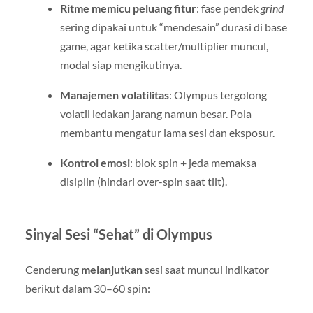
Ritme memicu peluang fitur
: fase pendek
grind
sering dipakai untuk “mendesain” durasi di base
game, agar ketika scatter/multiplier muncul,
modal siap mengikutinya.
Manajemen volatilitas
: Olympus tergolong
volatil ledakan jarang namun besar. Pola
membantu mengatur lama sesi dan eksposur.
Kontrol emosi
: blok spin + jeda memaksa
disiplin (hindari over-spin saat tilt).
Sinyal Sesi “Sehat” di Olympus
Cenderung
melanjutkan
sesi saat muncul indikator
berikut dalam 30–60 spin: