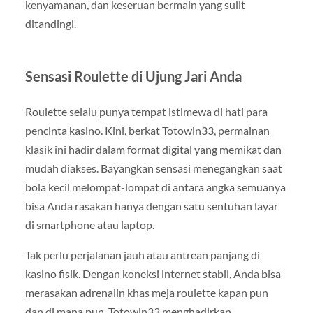
kenyamanan, dan keseruan bermain yang sulit
ditandingi.
Sensasi Roulette di Ujung Jari Anda
Roulette selalu punya tempat istimewa di hati para
pencinta kasino. Kini, berkat Totowin33, permainan
klasik ini hadir dalam format digital yang memikat dan
mudah diakses. Bayangkan sensasi menegangkan saat
bola kecil melompat-lompat di antara angka semuanya
bisa Anda rasakan hanya dengan satu sentuhan layar
di smartphone atau laptop.
Tak perlu perjalanan jauh atau antrean panjang di
kasino fisik. Dengan koneksi internet stabil, Anda bisa
merasakan adrenalin khas meja roulette kapan pun
dan di mana pun. Totowin33 menghadirkan