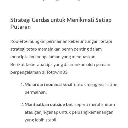
Strategi Cerdas untuk Menikmati Setiap
Putaran
Roulette mungkin permainan keberuntungan, tetapi
strategi tetap memainkan peran penting dalam
menciptakan pengalaman yang memuaskan.
Berikut beberapa tips yang disarankan oleh pemain
berpengalaman di Totowin33:
Mulai dari nominal kecil
untuk mengenal ritme
permainan.
Manfaatkan outside bet
seperti merah/hitam
atau ganjil/genap untuk peluang kemenangan
yang lebih stabil.