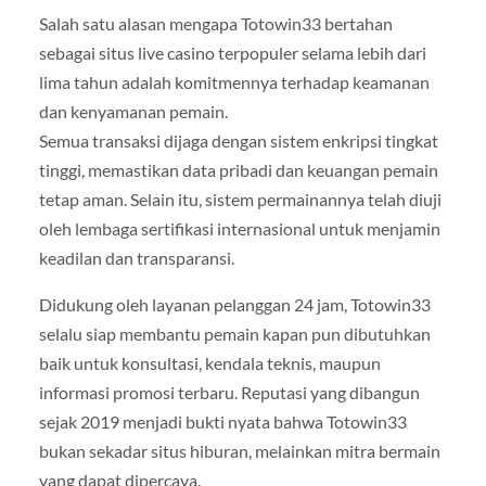
Salah satu alasan mengapa Totowin33 bertahan
sebagai situs live casino terpopuler selama lebih dari
lima tahun adalah komitmennya terhadap keamanan
dan kenyamanan pemain.
Semua transaksi dijaga dengan sistem enkripsi tingkat
tinggi, memastikan data pribadi dan keuangan pemain
tetap aman. Selain itu, sistem permainannya telah diuji
oleh lembaga sertifikasi internasional untuk menjamin
keadilan dan transparansi.
Didukung oleh layanan pelanggan 24 jam, Totowin33
selalu siap membantu pemain kapan pun dibutuhkan
baik untuk konsultasi, kendala teknis, maupun
informasi promosi terbaru. Reputasi yang dibangun
sejak 2019 menjadi bukti nyata bahwa Totowin33
bukan sekadar situs hiburan, melainkan mitra bermain
yang dapat dipercaya.