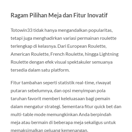
Ragam Pilihan Meja dan Fitur Inovatif
Totowin33 tidak hanya mengandalkan popularitas,
tetapi juga menghadirkan variasi permainan roulette
terlengkap di kelasnya. Dari European Roulette,
American Roulette, French Roulette, hingga Lightning
Roulette dengan efek visual spektakuler semuanya
tersedia dalam satu platform.
Fitur tambahan seperti statistik real-time, riwayat
putaran sebelumnya, dan opsi menyimpan pola
taruhan favorit memberi keleluasaan bagi pemain
dalam mengatur strategi. Sementara fitur quick bet dan
multi-table mode memungkinkan Anda berpindah
meja atau bermain di beberapa meja sekaligus untuk
memaksimalkan peluang kemenangan.